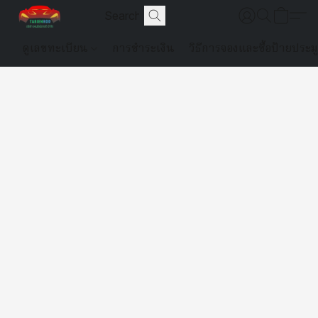
ดูเลขทะเบียน
การชำระเงิน
วิธีการจองและซื้อป้ายประม