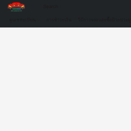
ดูเลขทะเบียน
การชำระเงิน
วิธีการจองและซื้อป้ายประม