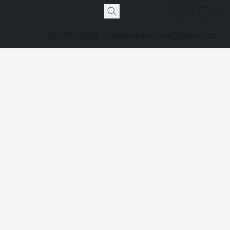
0836564656
tabienseries.com@gmail.com