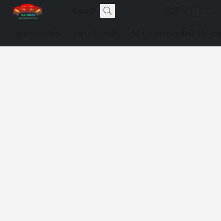
ดูเลขทะเบียน
การชำระเงิน
วิธีการจองและซื้อป้ายประม