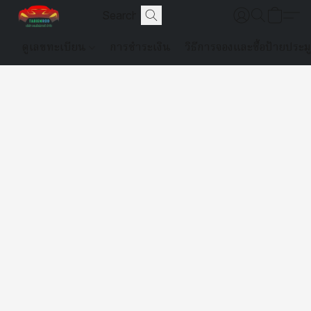
ดูเลขทะเบียน
การชำระเงิน
วิธีการจองและซื้อป้ายประม