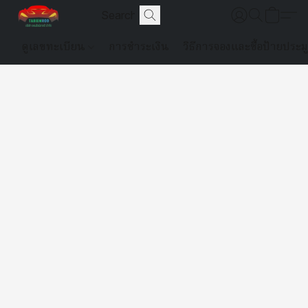
ดูเลขทะเบียน
การชำระเงิน
วิธีการจองและซื้อป้ายประม