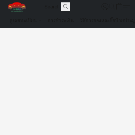
ดูเลขทะเบียน
การชำระเงิน
วิธีการจองและซื้อป้ายประม