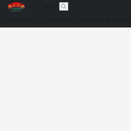
ดูเลขทะเบียน
การชำระเงิน
วิธีการจองและซื้อป้ายประม