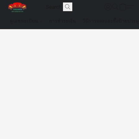
ดูเลขทะเบียน
การชำระเงิน
วิธีการจองและซื้อป้ายประม