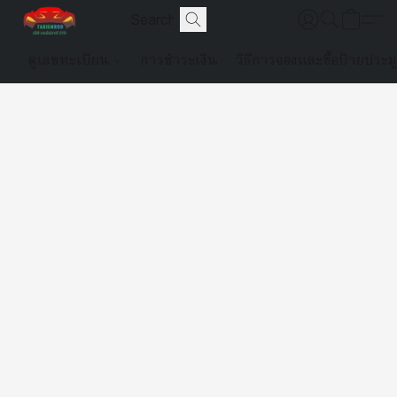
ดูเลขทะเบียน
การชำระเงิน
วิธีการจองและซื้อป้ายประม