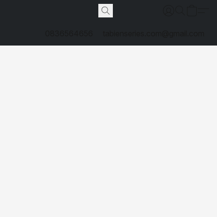
0836564656
tabienseries.com@gmail.com