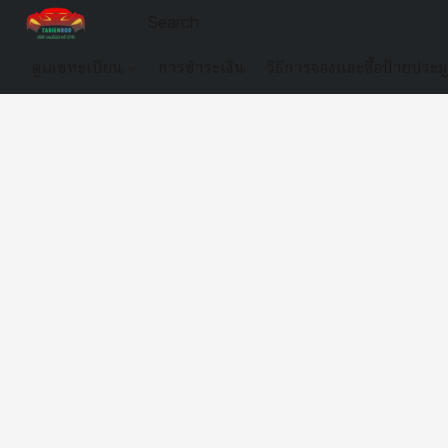
ดูเลขทะเบียน
การชำระเงิน
วิธีการจองและซื้อป้ายประม