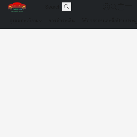
ดูเลขทะเบียน
การชำระเงิน
วิธีการจองและซื้อป้ายประม