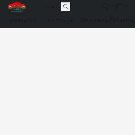
ดูเลขทะเบียน
การชำระเงิน
วิธีการจองและซื้อป้ายประม