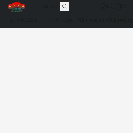
ดูเลขทะเบียน
การชำระเงิน
วิธีการจองและซื้อป้ายประม