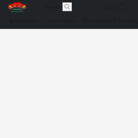
ดูเลขทะเบียน
การชำระเงิน
วิธีการจองและซื้อป้ายประม