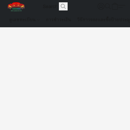
ดูเลขทะเบียน
การชำระเงิน
วิธีการจองและซื้อป้ายประม