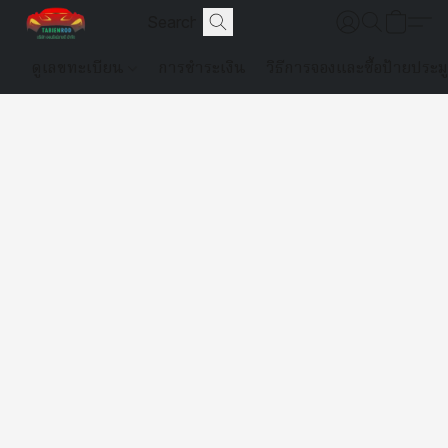
ดูเลขทะเบียน
การชำระเงิน
วิธีการจองและซื้อป้ายประม