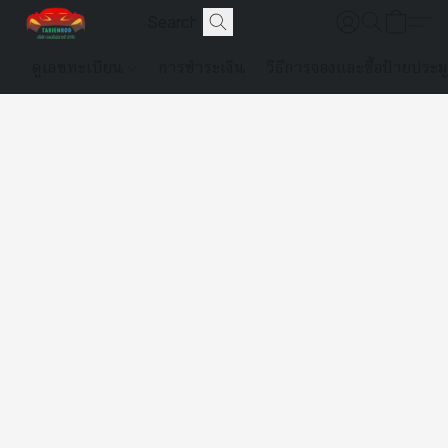
ดูเลขทะเบียน
การชำระเงิน
วิธีการจองและซื้อป้ายประม