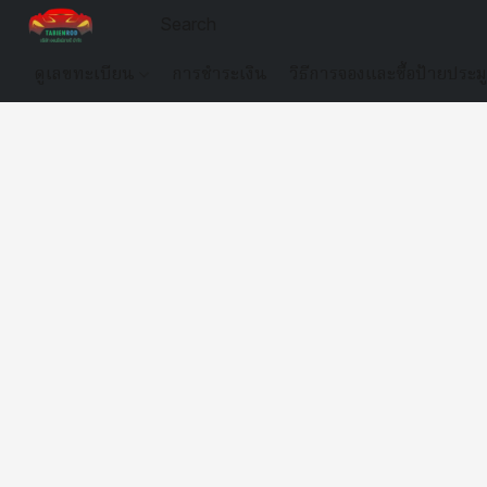
ดูเลขทะเบียน
การชำระเงิน
วิธีการจองและซื้อป้ายประม