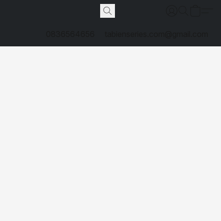
0836564656
tabienseries.com@gmail.com