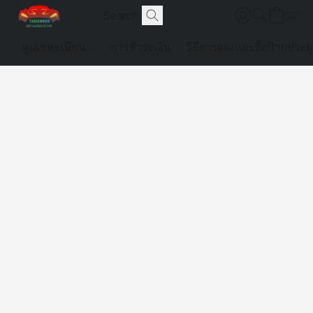
ดูเลขทะเบียน
การชำระเงิน
วิธีการจองและซื้อป้ายประม