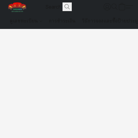
ดูเลขทะเบียน
การชำระเงิน
วิธีการจองและซื้อป้ายประม