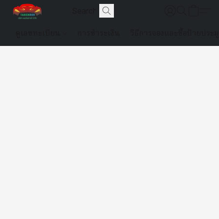
ดูเลขทะเบียน
การชำระเงิน
วิธีการจองและซื้อป้ายประม