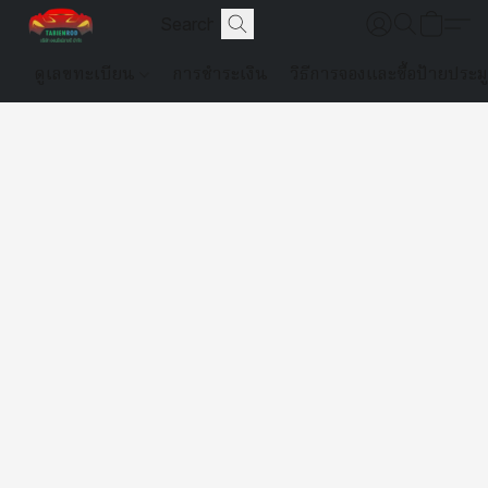
ดูเลขทะเบียน
การชำระเงิน
วิธีการจองและซื้อป้ายประม