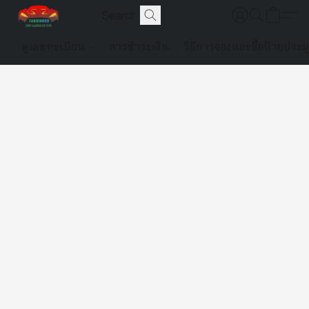
ดูเลขทะเบียน
การชำระเงิน
วิธีการจองและซื้อป้ายประม