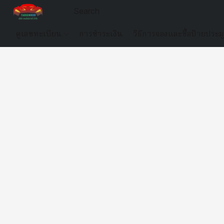
ดูเลขทะเบียน
การชำระเงิน
วิธีการจองและซื้อป้ายประม