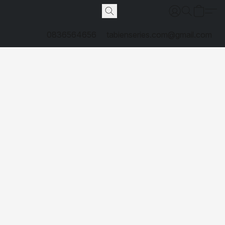
0836564656
tabienseries.com@gmail.com