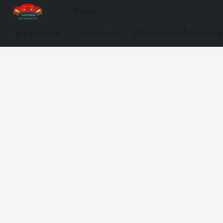
ดูเลขทะเบียน
การชำระเงิน
วิธีการจองและซื้อป้ายประม