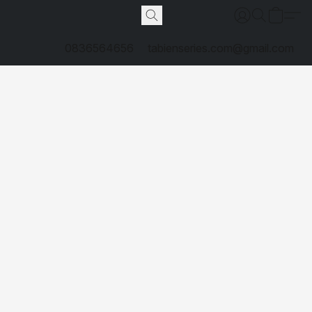
0836564656
tabienseries.com@gmail.com