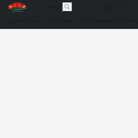
ดูเลขทะเบียน
การชำระเงิน
วิธีการจองและซื้อป้ายประม