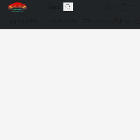
ดูเลขทะเบียน
การชำระเงิน
วิธีการจองและซื้อป้ายประม