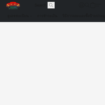
ดูเลขทะเบียน
การชำระเงิน
วิธีการจองและซื้อป้ายประม