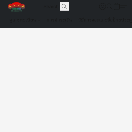
ดูเลขทะเบียน
การชำระเงิน
วิธีการจองและซื้อป้ายประม