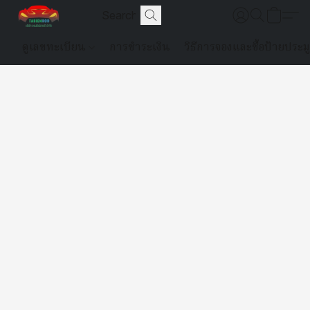
ดูเลขทะเบียน
การชำระเงิน
วิธีการจองและซื้อป้ายประม