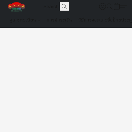
ดูเลขทะเบียน
การชำระเงิน
วิธีการจองและซื้อป้ายประม