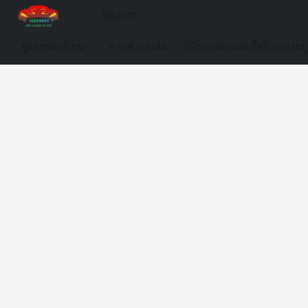
ดูเลขทะเบียน
การชำระเงิน
วิธีการจองและซื้อป้ายประม