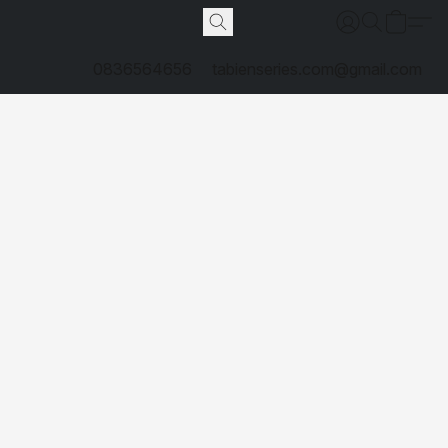
0836564656
tabienseries.com@gmail.com