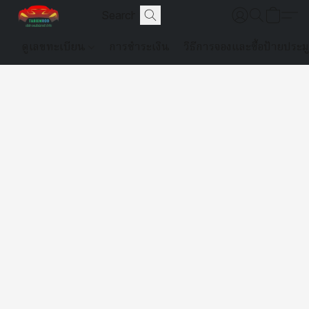
ดูเลขทะเบียน
การชำระเงิน
วิธีการจองและซื้อป้ายประม