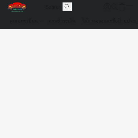
ดูเลขทะเบียน
การชำระเงิน
วิธีการจองและซื้อป้ายประม