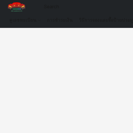
ดูเลขทะเบียน
การชำระเงิน
วิธีการจองและซื้อป้ายประม