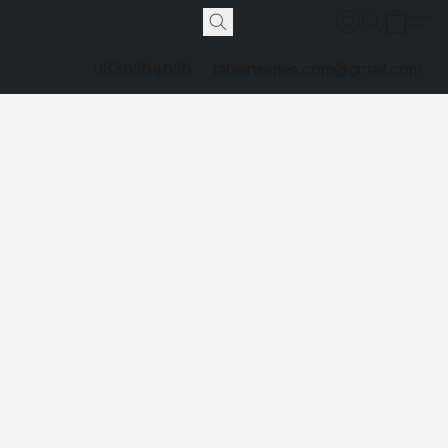
0836564656
tabienseries.com@gmail.com