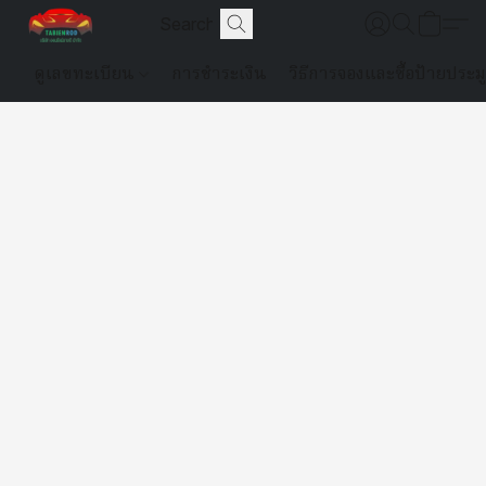
ดูเลขทะเบียน
การชำระเงิน
วิธีการจองและซื้อป้ายประม