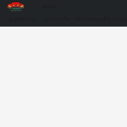
ดูเลขทะเบียน
การชำระเงิน
วิธีการจองและซื้อป้ายประม