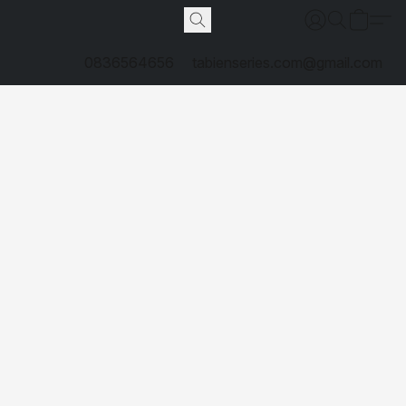
0836564656
tabienseries.com@gmail.com