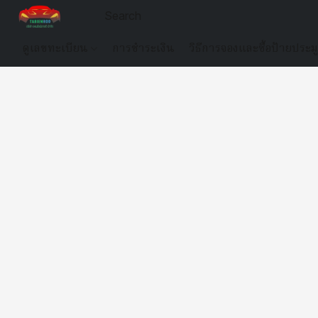
ดูเลขทะเบียน
การชำระเงิน
วิธีการจองและซื้อป้ายประม