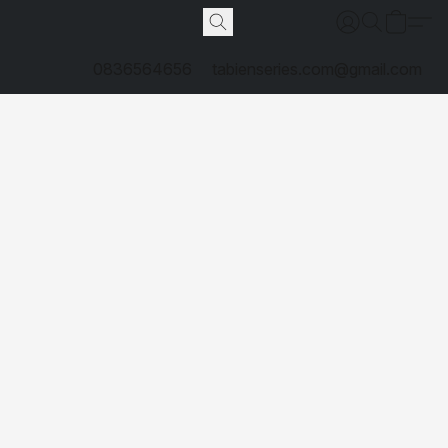
0836564656
tabienseries.com@gmail.com