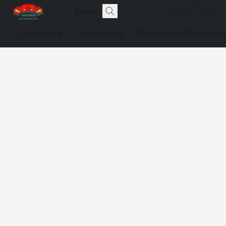
ดูเลขทะเบียน
การชำระเงิน
วิธีการจองและซื้อป้ายประม