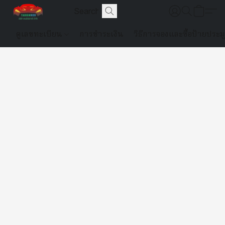
ดูเลขทะเบียน
การชำระเงิน
วิธีการจองและซื้อป้ายประม