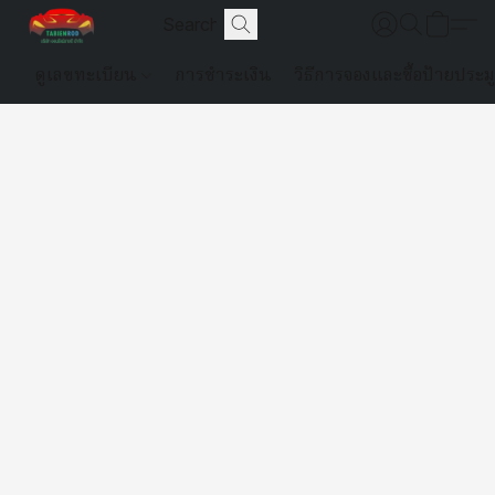
ดูเลขทะเบียน
การชำระเงิน
วิธีการจองและซื้อป้ายประม