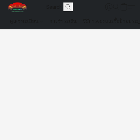
ดูเลขทะเบียน
การชำระเงิน
วิธีการจองและซื้อป้ายประม