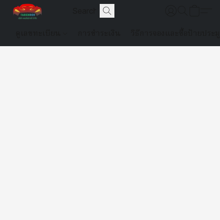
ดูเลขทะเบียน
การชำระเงิน
วิธีการจองและซื้อป้ายประม