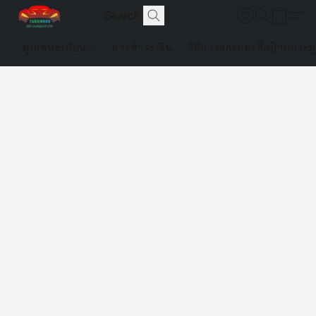
ดูเลขทะเบียน
การชำระเงิน
วิธีการจองและซื้อป้ายประม