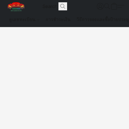
ดูเลขทะเบียน
การชำระเงิน
วิธีการจองและซื้อป้ายประม