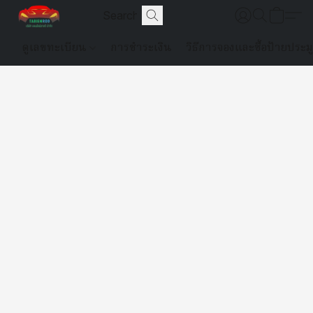
ดูเลขทะเบียน
การชำระเงิน
วิธีการจองและซื้อป้ายประม