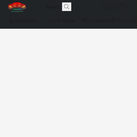
ดูเลขทะเบียน
การชำระเงิน
วิธีการจองและซื้อป้ายประม