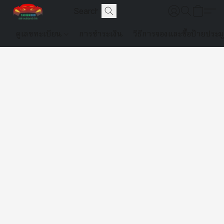
ดูเลขทะเบียน
การชำระเงิน
วิธีการจองและซื้อป้ายประม