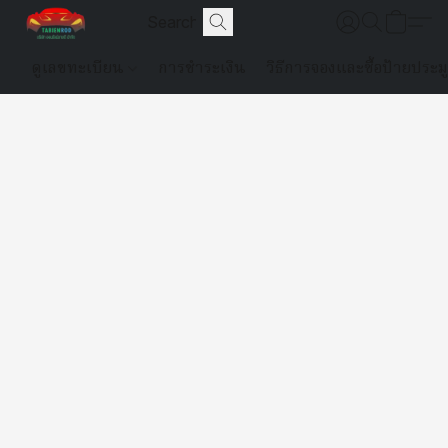
ดูเลขทะเบียน
การชำระเงิน
วิธีการจองและซื้อป้ายประม