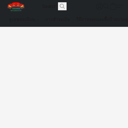
ดูเลขทะเบียน
การชำระเงิน
วิธีการจองและซื้อป้ายประม